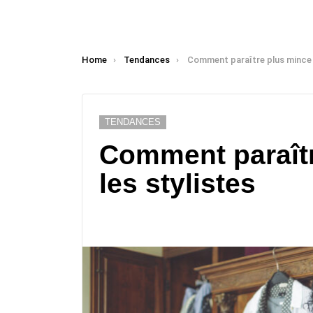
You are here:
Home
Tendances
Comment paraître plus mince selon le
TENDANCES
Comment paraîtr
les stylistes