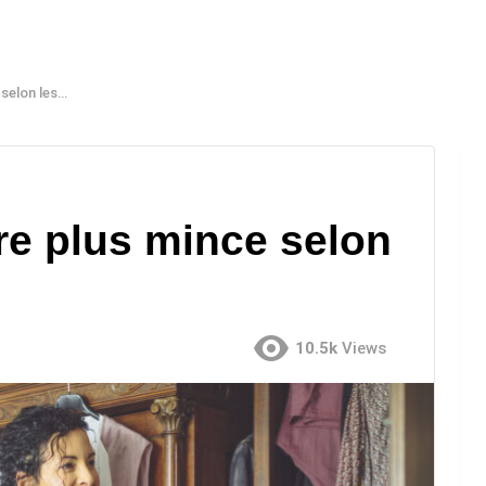
s stylistes
e plus mince selon
10.5k
Views