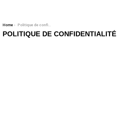
You are here:
Home
Politique de confidentialité
POLITIQUE DE CONFIDENTIALITÉ