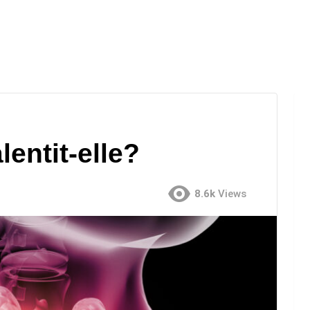
lentit-elle?
8.6k
Views