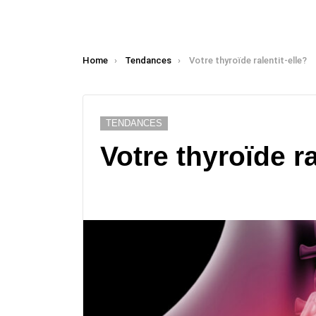
You are here:
Home
Tendances
Votre thyroïde ralentit-elle?
TENDANCES
Votre thyroïde ra