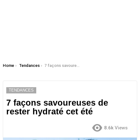
You are here:
Home
Tendances
7 façons savoureuses de rester hydraté cet été
TENDANCES
7 façons savoureuses de
rester hydraté cet été
8.6k
Views