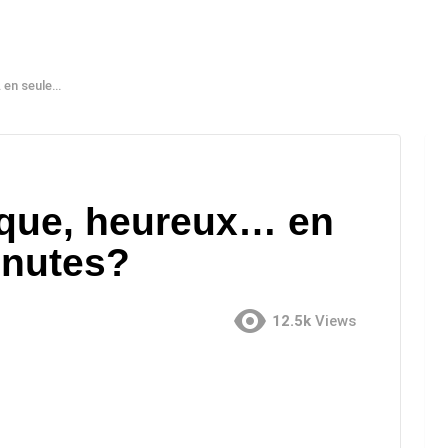
t 15 minutes?
gique, heureux… en
inutes?
12.5k
Views