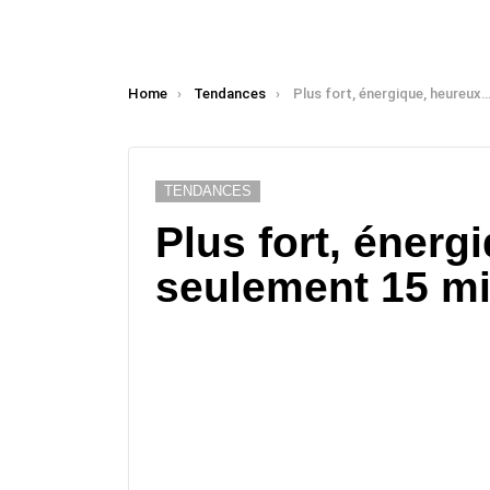
You are here:
Home
Tendances
Plus fort, énergique, heureux… en seulemen
TENDANCES
Plus fort, éner
seulement 15 m