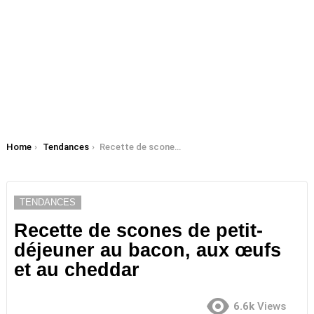
You are here:
Home
Tendances
Recette de scones de petit-déjeuner au bacon, aux œufs et au cheddar
TENDANCES
Recette de scones de petit-
déjeuner au bacon, aux œufs
et au cheddar
6.6k
Views