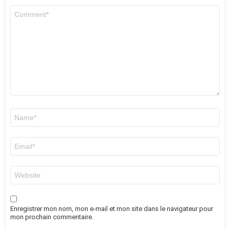
Commentaire
*
Nom
*
E-
mail
*
Site
web
Enregistrer mon nom, mon e-mail et mon site dans le navigateur pour
mon prochain commentaire.