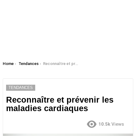
You are here:
Home
Tendances
Reconnaître et prévenir les maladies cardiaques
TENDANCES
Reconnaître et prévenir les
maladies cardiaques
10.5k
Views