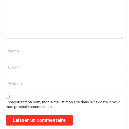
Nom
*
E-
mail
*
Site
web
Enregistrer mon nom, mon e-mail et mon site dans le navigateur pour
mon prochain commentaire.