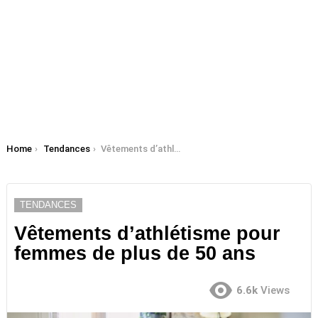
You are here:
Home
Tendances
Vêtements d’athlétisme pour femmes de plus de 50 ans
TENDANCES
Vêtements d’athlétisme pour
femmes de plus de 50 ans
6.6k
Views