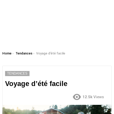
You are here:
Home
Tendances
Voyage d’été facile
TENDANCES
Voyage d’été facile
12.5k
Views