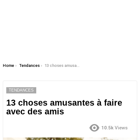
You are here:
Home
Tendances
13 choses amusantes à faire avec des amis
TENDANCES
13 choses amusantes à faire
avec des amis
10.5k
Views