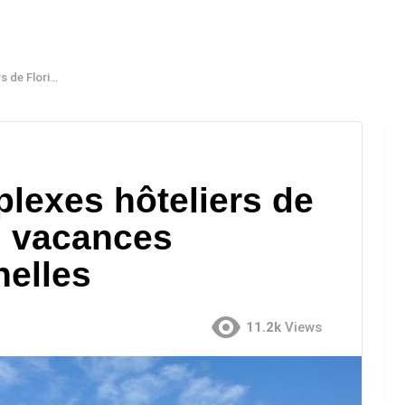
ultigénérationnelles
plexes hôteliers de
s vacances
nelles
11.2k
Views