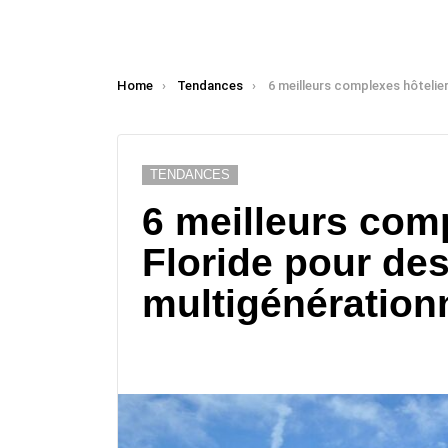
You are here:
Home
Tendances
6 meilleurs complexes hôteliers de Floride pour des vacances m
TENDANCES
6 meilleurs com
Floride pour de
multigénération