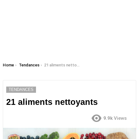
You are here:
Home
Tendances
21 aliments nettoyants
TENDANCES
21 aliments nettoyants
9.9k
Views