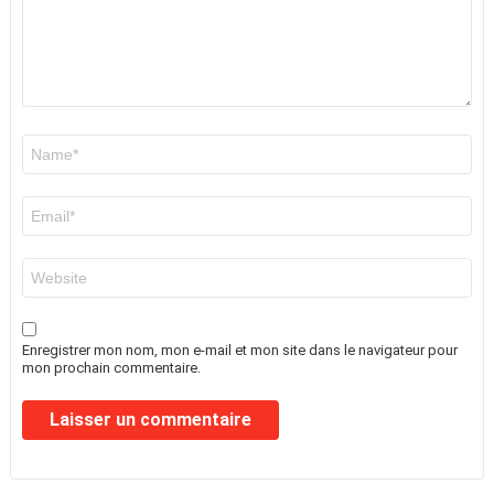
Nom
*
E-
mail
*
Site
web
Enregistrer mon nom, mon e-mail et mon site dans le navigateur pour
mon prochain commentaire.