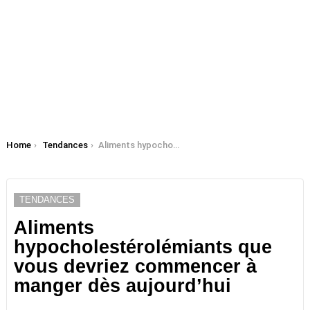
You are here:
Home
Tendances
Aliments hypocholestérolémiants que vous devriez commencer à manger dès aujourd’hui
TENDANCES
Aliments
hypocholestérolémiants que
vous devriez commencer à
manger dès aujourd’hui