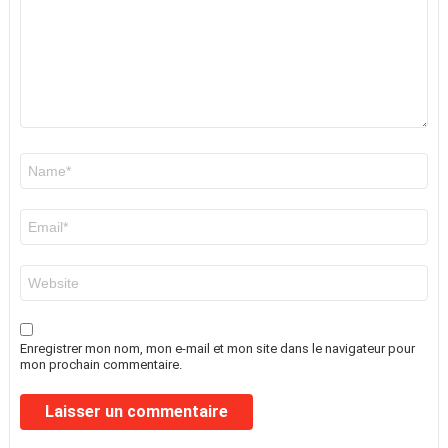
Nom
*
E-
mail
*
Site
web
Enregistrer mon nom, mon e-mail et mon site dans le navigateur pour
mon prochain commentaire.