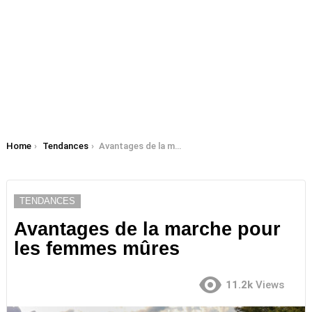
You are here:
Home
Tendances
Avantages de la marche pour les femmes mûres
TENDANCES
Avantages de la marche pour
les femmes mûres
11.2k
Views