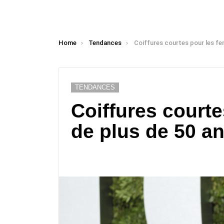
You are here:
Home
Tendances
Coiffures courtes pour les femmes de pl
TENDANCES
Coiffures court
de plus de 50 a