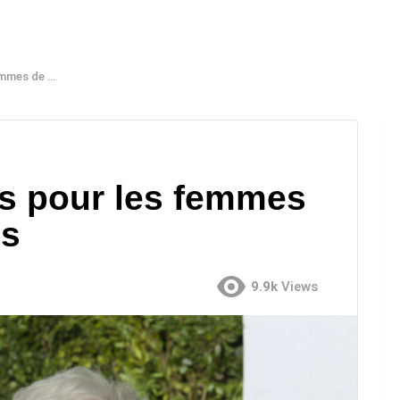
us de 50 ans
es pour les femmes
ns
9.9k
Views