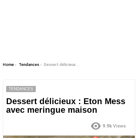
You are here:
Home
Tendances
Dessert délicieux : Eton Mess avec meringue maison
TENDANCES
Dessert délicieux : Eton Mess
avec meringue maison
9.9k
Views