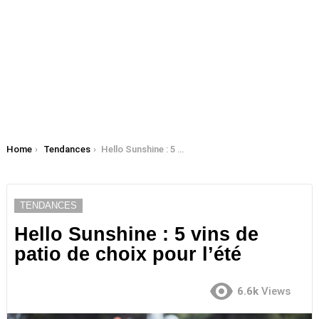
You are here:
Home
Tendances
Hello Sunshine : 5 vins de patio de choix pour l’été
TENDANCES
Hello Sunshine : 5 vins de
patio de choix pour l’été
6.6k
Views