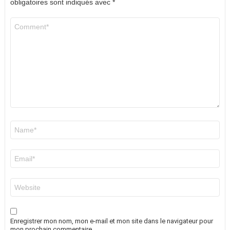
obligatoires sont indiqués avec
*
Commentaire
*
Nom
*
E-
mail
*
Site
web
Enregistrer mon nom, mon e-mail et mon site dans le navigateur pour
mon prochain commentaire.