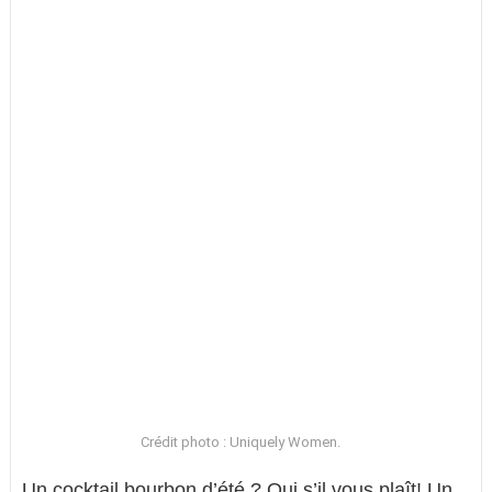
Crédit photo : Uniquely Women.
Un cocktail bourbon d’été ? Oui s’il vous plaît! Un