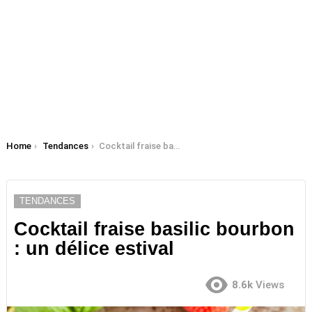
You are here:
Home
Tendances
Cocktail fraise basilic bourbon : un délice estival
TENDANCES
Cocktail fraise basilic bourbon
: un délice estival
8.6k
Views