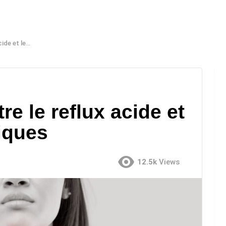
ères peptiques
re le reflux acide et
iques
12.5k
Views