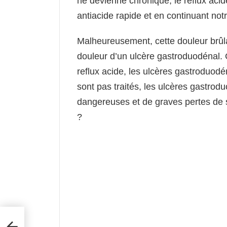
ne devienne chronique, le reflux acid
antiacide rapide et en continuant not
Malheureusement, cette douleur brû
douleur d’un ulcère gastroduodénal.
reflux acide, les ulcères gastroduod
sont pas traités, les ulcères gastrod
dangereuses et de graves pertes de 
?
eut