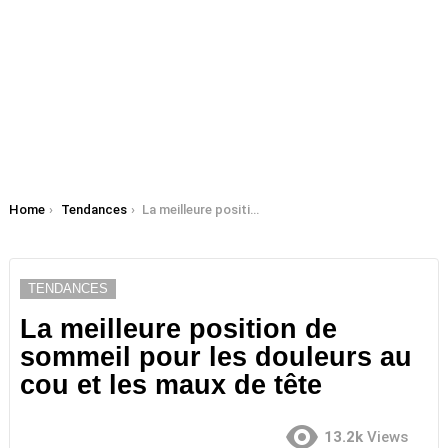
You are here:
Home
Tendances
La meilleure position de sommeil pour les douleurs au cou et les maux de tête
TENDANCES
La meilleure position de
sommeil pour les douleurs au
cou et les maux de tête
13.2k
Views