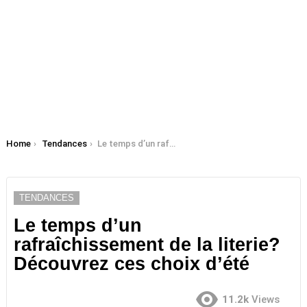
You are here:
Home
Tendances
Le temps d’un rafraîchissement de la literie? Découvrez ces choix d’été
TENDANCES
Le temps d’un
rafraîchissement de la literie?
Découvrez ces choix d’été
11.2k
Views