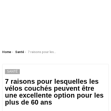
You are here:
Home
Santé
7 raisons pour lesquelles les vélos couchés peuvent être une excellente option pour les plus de 60 ans
SANTÉ
7 raisons pour lesquelles les
vélos couchés peuvent être
une excellente option pour les
plus de 60 ans