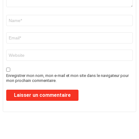
Nom
*
E-
mail
*
Site
web
Enregistrer mon nom, mon e-mail et mon site dans le navigateur pour
mon prochain commentaire.