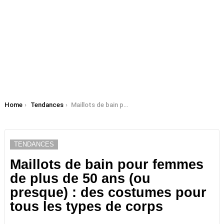
You are here:
Home
Tendances
Maillots de bain pour femmes de plus de 50 ans (ou presque) : des costumes pour tous les types de corps
TENDANCES
Maillots de bain pour femmes
de plus de 50 ans (ou
presque) : des costumes pour
tous les types de corps