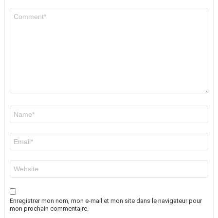
Commentaire
*
Nom
*
E-
mail
*
Site
web
Enregistrer mon nom, mon e-mail et mon site dans le navigateur pour
mon prochain commentaire.