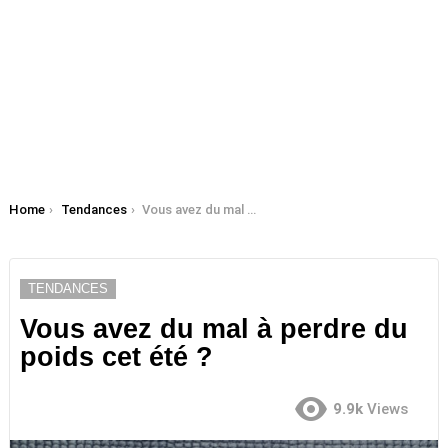
You are here:
Home
Tendances
Vous avez du mal à perdre du poids cet été ?
TENDANCES
Vous avez du mal à perdre du
poids cet été ?
9.9k
Views