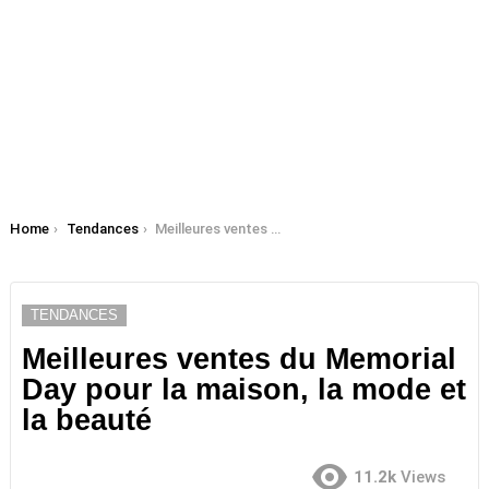
You are here:
Home
Tendances
Meilleures ventes du Memorial Day pour la maison, la mode et la beauté
TENDANCES
Meilleures ventes du Memorial
Day pour la maison, la mode et
la beauté
11.2k
Views