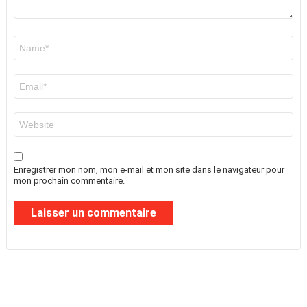
Nom
*
E-
mail
*
Site
web
Enregistrer mon nom, mon e-mail et mon site dans le navigateur pour
mon prochain commentaire.