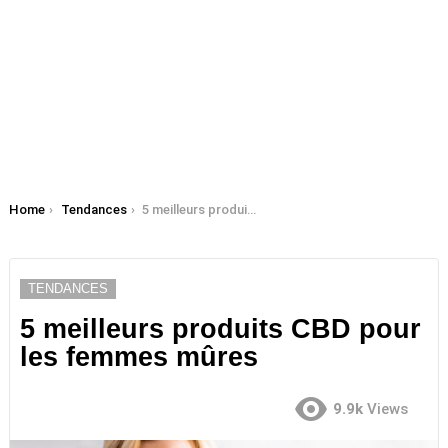
You are here:
Home
Tendances
5 meilleurs produits CBD pour les femmes mûres
TENDANCES
5 meilleurs produits CBD pour
les femmes mûres
9.9k
Views