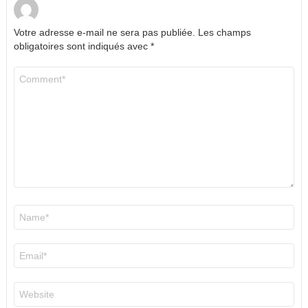
Votre adresse e-mail ne sera pas publiée.
Les champs
obligatoires sont indiqués avec
*
Commentaire
*
Nom
*
E-
mail
*
Site
web