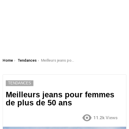
You are here:
Home
Tendances
Meilleurs jeans pour femmes de plus de 50 ans
TENDANCES
Meilleurs jeans pour femmes
de plus de 50 ans
11.2k
Views