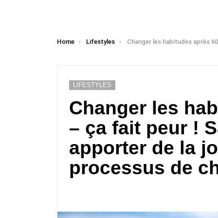
You are here:
Home
Lifestyles
Changer les habitudes après 60 ans – ça fait peur ! Savez-vous comment apporter de la joie dans le 
LIFESTYLES
Changer les hab
– ça fait peur 
apporter de la jo
processus de c