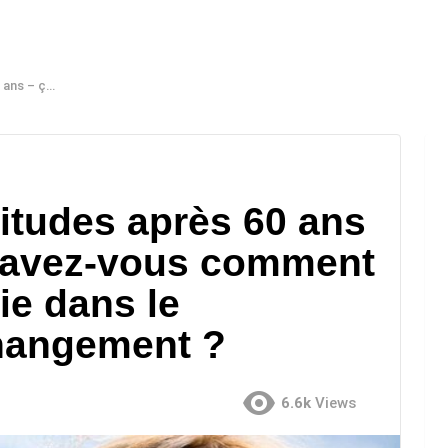
processus de changement ?
itudes après 60 ans
! Savez-vous comment
ie dans le
hangement ?
6.6k
Views