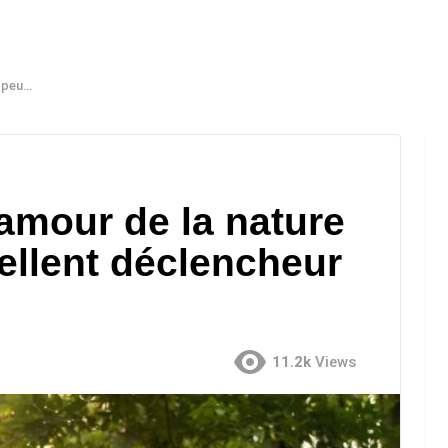
versation
mour de la nature
ellent déclencheur
11.2k
Views