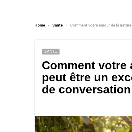
You are here:
Home
Santé
Comment votre amour de la nature peut être un excellent déclencheur de con
SANTÉ
Comment votre a
peut être un exc
de conversation