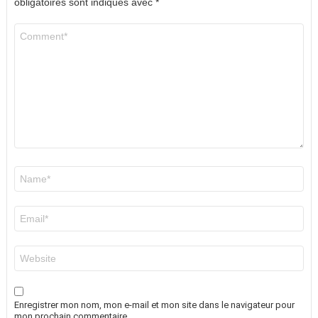
obligatoires sont indiqués avec
*
Commentaire
*
Nom
*
E-
mail
*
Site
web
Enregistrer mon nom, mon e-mail et mon site dans le navigateur pour
mon prochain commentaire.