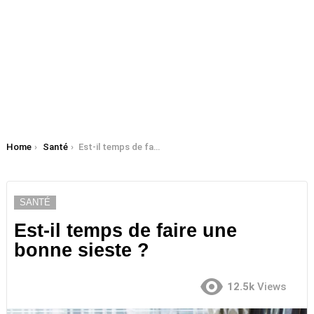
You are here:
Home
Santé
Est-il temps de faire une bonne sieste ?
SANTÉ
Est-il temps de faire une
bonne sieste ?
12.5k
Views