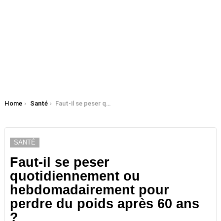
You are here:
Home
Santé
Faut-il se peser quotidiennement ou hebdomadairement pour perdre du poids après 60 ans ?
SANTÉ
Faut-il se peser
quotidiennement ou
hebdomadairement pour
perdre du poids après 60 ans
?