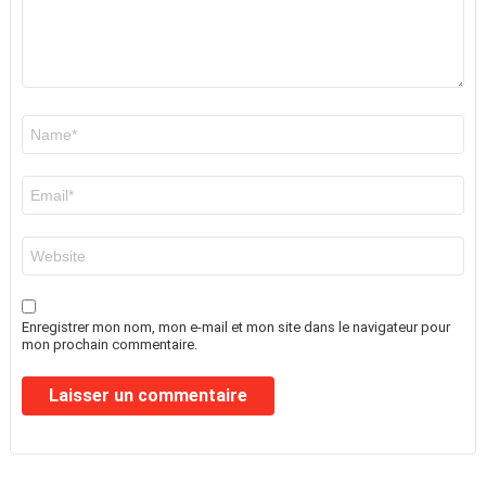
Nom
*
E-
mail
*
Site
web
Enregistrer mon nom, mon e-mail et mon site dans le navigateur pour
mon prochain commentaire.