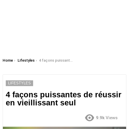
You are here:
Home
Lifestyles
4 façons puissantes de réussir en vieillissant seul
LIFESTYLES
4 façons puissantes de réussir
en vieillissant seul
9.9k
Views