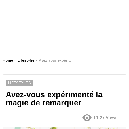
You are here:
Home
Lifestyles
Avez-vous expérimenté la magie de remarquer
LIFESTYLES
Avez-vous expérimenté la
magie de remarquer
11.2k
Views